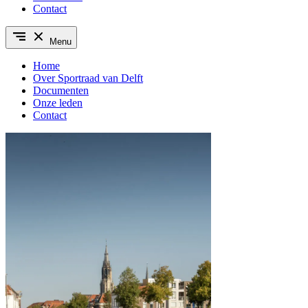
Contact
Menu
Home
Over Sportraad van Delft
Documenten
Onze leden
Contact