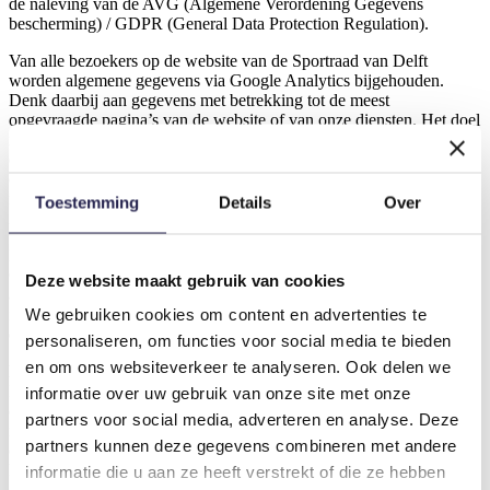
de naleving van de AVG (Algemene Verordening Gegevens
bescherming) / GDPR (General Data Protection Regulation).
Van alle bezoekers op de website van de Sportraad van Delft
worden algemene gegevens via Google Analytics bijgehouden.
Denk daarbij aan gegevens met betrekking tot de meest
opgevraagde pagina’s van de website of van onze diensten. Het doel
is om deze informatie te gebruiken om onze website en daarmee
onze dienstverlening te optimaliseren. Het gaat hierbij om
cijfermatige gegevens en totalen. De identiteit van de bezoeker is
niet van belang. We bewaren deze gegevens niet langer dan nodig
Toestemming
Details
Over
is. Maximaal twee jaar.
Ingesloten inhoud van andere sites
Op deze site kunnen berichten staan met ingesloten informatie van
Deze website maakt gebruik van cookies
andere websites. Bijvoorbeeld video’s, afbeeldingen etc. Die
We gebruiken cookies om content en advertenties te
ingesloten (embedded) inhoud van een andere sites gedraagt zich
exact hetzelfde alsof de bezoeker deze andere site heeft bezocht.
personaliseren, om functies voor social media te bieden
en om ons websiteverkeer te analyseren. Ook delen we
Persoonlijke gegevens en e-mailadressen bestand
Door aanmelding als contactpersoon namens de lid-vereniging van
informatie over uw gebruik van onze site met onze
de Sportraad van Delft geeft u toestemming om uw gegevens te
partners voor social media, adverteren en analyse. Deze
registreren. Uw gegevens worden gebruikt voor de normale
partners kunnen deze gegevens combineren met andere
doeleinden van de Sportraad van Delft en om u op de hoogte te
houden van haar activiteiten. De mails die wij hiervoor sturen zijn
informatie die u aan ze heeft verstrekt of die ze hebben
conform de wet op de telecommunicatie en zijn voorzien van een