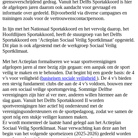
grensoverschrijdend gedrag. Vanuit het Delfts Sportakkoord is hier
de afgelopen jaren daarom ook aandacht voor gevraagd en
informatie over gedeeld. Bijvoorbeeld via diverse campagnes en
trainingen zoals voor de vertrouwenscontactpersoon.
In lijn met het Nationaal Sportakkoord en het vervolg daarop, het
Hoofdlijnen Sportakkoord, heeft de stuurgroep van het Delfts
Sportakkoord een ‘Actieplan Sociaal Veilig Sportklimaat’ opgesteld.
Dit plan is ook afgestemd met de werkgroep Sociaal Veilig
Sportklimaat.
Met het Actieplan formaliseren we waar sportverenigingen
afgelopen jaren al mee bezig zijn gegaan: een aanpak om de sport
veilig te maken en te behouden. Dat begint bij een goede basis: de 4
v’s voor veiligheid (
basiseisen sociale veiligheid
). De 4 v’s bieden
een stevig fundament: clubs die aan de 4 v’s voldoen, bouwen mee
aan een sociaal veilige sportomgeving. Sommige Delftse
verenigingen zijn hier al ver mee, anderen willen hiermee aan de
slag gaan. Vanuit het Delfts Sportakkoord II worden
sportverenigingen hier actief bij ondersteund met de
verenigingsondersteuners en de sportpedagoog, zodat we samen de
sport nóg een stukje veiliger kunnen maken.
Er wordt momenteel de laatste hand gelegd aan het Actieplan
Sociaal Veilig Sportklimaat. Naar verwachting kan deze aan het
begin van het volgende sportseizoen (2025-2026) gedeeld worden