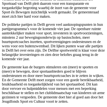
Sportraad van Delft pleit daarom voor een transparante en
toegankelijke begroting waarbij de inzet van de gemeente voor
Sport én Bewegen inzichtelijk wordt gemaakt. De gemeenteraad
moet zich hier hard voor maken.
De politieke partijen in Delft geven veel aanknopingspunten in hun
partijprogramma’s voor de komende vier jaar. De openbare ruimte
aantrekkelijker maken voor sport, investeren in sportvoorzieningen,
minstens 2 uur bewegingsonderwijs op basisscholen, meer
buurtsportcoaches inzetten, sportverenigingen ondersteunen en de
wens voor een buitenzwembad. Dit lijken punten waar alle partijen
in Delft het over eens zijn. De Delftse sportwereld is klaar voor deze
belangrijke investeringen en zien deze beloftes graag terug in de
komende vier jaar.
De gemeente kan de burgers stimuleren om (meer) te sporten en
(meer) te bewegen, door sportaanbieders goed te blijven
ondersteunen en door meer buurtsportcoaches in te zetten in wijken.
En de Gemeente Delft moet zorgen voor een goede bereikbaarheid,
bruikbaarheid en toegankelijkheid van het sportaanbod. Dit kan
door vervoer en hulpmiddelen voor mensen met een beperking
beschikbaar te stellen en het clublidmaatschap van kinderen uit arme
gezinnen te vergoeden. De gemeente doet hier al goed aan door het
Jeugdfonds Sport en Cultuur voort te zetten.