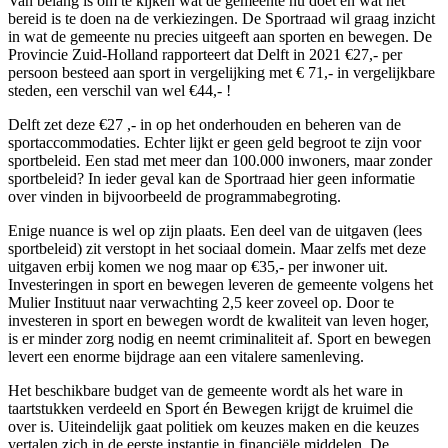
Van belang is om te kijken wat de gemeente nu doet en wat het
bereid is te doen na de verkiezingen. De Sportraad wil graag inzicht
in wat de gemeente nu precies uitgeeft aan sporten en bewegen. De
Provincie Zuid-Holland rapporteert dat Delft in 2021 €27,- per
persoon besteed aan sport in vergelijking met € 71,- in vergelijkbare
steden, een verschil van wel €44,- !
Delft zet deze €27 ,- in op het onderhouden en beheren van de
sportaccommodaties. Echter lijkt er geen geld begroot te zijn voor
sportbeleid. Een stad met meer dan 100.000 inwoners, maar zonder
sportbeleid? In ieder geval kan de Sportraad hier geen informatie
over vinden in bijvoorbeeld de programmabegroting.
Enige nuance is wel op zijn plaats. Een deel van de uitgaven (lees
sportbeleid) zit verstopt in het sociaal domein. Maar zelfs met deze
uitgaven erbij komen we nog maar op €35,- per inwoner uit.
Investeringen in sport en bewegen leveren de gemeente volgens het
Mulier Instituut naar verwachting 2,5 keer zoveel op. Door te
investeren in sport en bewegen wordt de kwaliteit van leven hoger,
is er minder zorg nodig en neemt criminaliteit af. Sport en bewegen
levert een enorme bijdrage aan een vitalere samenleving.
Het beschikbare budget van de gemeente wordt als het ware in
taartstukken verdeeld en Sport én Bewegen krijgt de kruimel die
over is. Uiteindelijk gaat politiek om keuzes maken en die keuzes
vertalen zich in de eerste instantie in financiële middelen. De