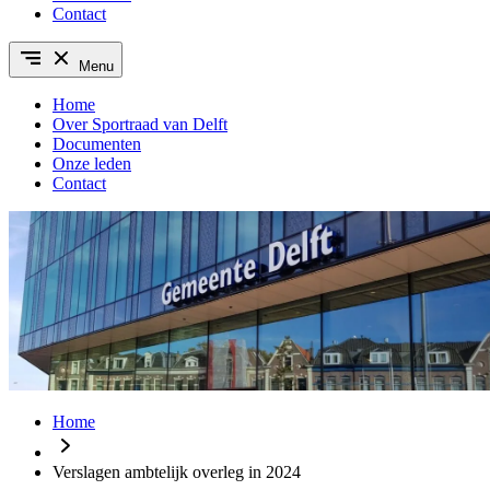
Contact
Menu
Home
Over Sportraad van Delft
Documenten
Onze leden
Contact
Home
Verslagen ambtelijk overleg in 2024