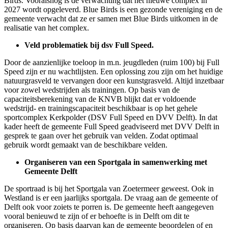
Birds. Vooralsnog is de verwachting dat het nieuwe complex in
2027 wordt opgeleverd. Blue Birds is een gezonde vereniging en de
gemeente verwacht dat ze er samen met Blue Birds uitkomen in de
realisatie van het complex.
Veld problematiek bij dsv Full Speed.
Door de aanzienlijke toeloop in m.n. jeugdleden (ruim 100) bij Full
Speed zijn er nu wachtlijsten. Een oplossing zou zijn om het huidige
natuurgrasveld te vervangen door een kunstgrasveld. Altijd inzetbaar
voor zowel wedstrijden als trainingen. Op basis van de
capaciteitsberekening van de KNVB blijkt dat er voldoende
wedstrijd- en trainingscapaciteit beschikbaar is op het gehele
sportcomplex Kerkpolder (DSV Full Speed en DVV Delft). In dat
kader heeft de gemeente Full Speed geadviseerd met DVV Delft in
gesprek te gaan over het gebruik van velden. Zodat optimaal
gebruik wordt gemaakt van de beschikbare velden.
Organiseren van een Sportgala in samenwerking met
Gemeente Delft
De sportraad is bij het Sportgala van Zoetermeer geweest. Ook in
Westland is er een jaarlijks sportgala. De vraag aan de gemeente of
Delft ook voor zoiets te porren is. De gemeente heeft aangegeven
vooral benieuwd te zijn of er behoefte is in Delft om dit te
organiseren. Op basis daarvan kan de gemeente beoordelen of en