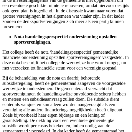
In de investeringsagenda van de gemeente is niet opgenomen om
een eventuele geschikte ruimte te renoveren, omdat hiervoor destijds
ook geen plan is ingediend. In de discussie kwam naar voren dat
grotere verenigingen in het algemeen wat vitaler zijn. In dat kader
zouden de denksportverenigingen zich meer als een partij kunnen
presenteren.
Nota handelingsperspectief ondersteuning opstallen
sportverenigingen.
Het college heeft de nota ‘handelingsperspectief gemeentelijke
financiële ondersteuning opstallen sportverenigingen’ vastgesteld. In
deze nota beschrijft het college de werkwijze hoe wordt omgegaan
met verzoeken tot financiële steun voor een verenigingsopstal.
Bij de behandeling van de nota en daarbij behorende
subsidieregeling, heeft de gemeenteraad aangeven de voorgestelde
werkwijze te ondersteunen. De gemeenteraad verwacht dat
sportverenigingen de handelingswijze onvoldoende scherp hebben
en meteen een subsidieaanvraag zullen doen. De subsidie dient
echter als vangnet en kan alleen worden aangevraagd als een
vereniging alle andere financieringsmogelijkheden heeft uitgeput.
Zoals bijvoorbeeld haar eigen bijdrage en een lening of
garantstelling. De dekking voor een eventuele gemeentelijke
subsidie wordt per casus bekeken en, indien nodig, aan de
gemeenteraad voorgelegd. In dat kader heeft de gemeenteraad het