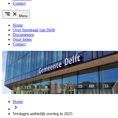
Contact
Menu
Home
Over Sportraad van Delft
Documenten
Onze leden
Contact
Home
Verslagen ambtelijk overleg in 2025