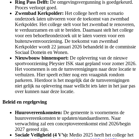
Ring Pass Delft:
De omgevingsvergunning is goedgekeurd.
Proces verloopt goed.
Zwembad Kerkpolder:
Het college heeft een scenario
onderzoek laten uitvoeren voor de toekomst van zwembad
Kerkpolder. Het college stelt voor het zwembad te renoveren,
te verduurzamen en uit te breiden. Daarnaast stelt het college
voor een behoefteonderzoek uit te laten voeren voor een
buitenzwemvoorziening. De toekomst van zwembad
Kerkpolder wordt 22 januari 2026 behandeld in de commissie
Sociaal Domein en Wonen.
Nieuwbouw binnensport:
De oplevering van de nieuwe
sportvoorziening Pleysier ISK staat gepland voor zomer 2026.
Het voornemen is om de turnverenigingen naar deze locatie te
verhuizen. Hier speelt echter nog een vraagstuk rondom
parkeren. Hierdoor is het mogelijk dat de turnverenigingen
niet gelijk na oplevering maar wellicht iets later in het jaar pas
over kunnen naar deze locatie.
Beleid en regelgeving
Huurovereenkomsten:
De gemeente is voornemens de
huurovereenkomsten te updaten/standaardiseren. Naar
verwachting zal een conceptovereenkomst eind 2026/begin
2027 gereed zijn.
Sociale Veiligheid (4 V’s):
Medio 2025 heeft het college het