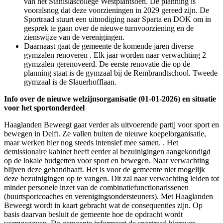
van het Stanislascollege Westplantsoen. De planning is
vooralsnog dat deze voorzieningen in 2029 gereed zijn. De
Sportraad stuurt een uitnodiging naar Sparta en DOK om in
gesprek te gaan over de nieuwe turnvoorziening en de
zienswijze van de verenigingen.
Daarnaast gaat de gemeente de komende jaren diverse
gymzalen renoveren . Elk jaar worden naar verwachting 2
gymzalen gerenoveerd. De eerste renovatie die op de
planning staat is de gymzaal bij de Rembrandtschool. Tweede
gymzaal is de Slauerhofflaan.
Info over de nieuwe welzijnsorganisatie (01-01-2026) en situatie
voor het sportonderdeel
Haaglanden Beweegt gaat verder als uitvoerende partij voor sport en
bewegen in Delft. Ze vallen buiten de nieuwe koepelorganisatie,
maar werken hier nog steeds intensief mee samen. . Het
demissionaire kabinet heeft eerder al bezuinigingen aangekondigd
op de lokale budgetten voor sport en bewegen. Naar verwachting
blijven deze gehandhaaft. Het is voor de gemeente niet mogelijk
deze bezuinigingen op te vangen. Dit zal naar verwachting leiden tot
minder personele inzet van de combinatiefunctionarissenen
(buurtsportcoaches en verenigingsondersteuners). Met Haaglanden
Beweegt wordt in kaart gebracht wat de consequenties zijn. Op
basis daarvan besluit de gemeente hoe de opdracht wordt