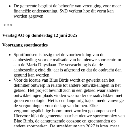
De gemeente begrijpt de behoefte van vereniging voor meer
financiële ondersteuning. SvD verkent hoe dit vorm kan
worden gegeven.
* * *
Verslag AO op donderdag 12 juni 2025
Voortgang sportlocaties
Sportfondsen is bezig met de voorbereiding van de
aanbesteding voor de realisatie van het nieuwe sportcentrum
aan de Maria Duystlaan. De verwachting is dat de
aanbesteding eind dit jaar is afgerond en dat de opdracht dan
gegund kan worden.
Voor de locatie van Blue Birds wordt er gewerkt aan het
definitief ontwerp in relatie tot andere ontwikkelingen in het
gebied. Het project bevindt zich in een gebied waar andere
ontwikkelingen plaats vinden waaronder de raakvlakken met
groen en ecologie. Het is een langdurig traject mede vanwege
de vergunningen voor de kap van bomen. Elke
vergunningsplichtige boom moet worden gecompenseerd.
Hiervoor kijkt de gemeente naar het nieuwe sportcomplex van
Blue Birds, de aangrenzende ecozone en groenranden op
andere sportparken. De streefdatum van 2027 is krap, maar