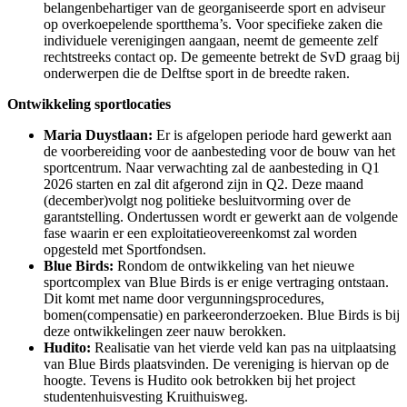
belangenbehartiger van de georganiseerde sport en adviseur
op overkoepelende sportthema’s. Voor specifieke zaken die
individuele verenigingen aangaan, neemt de gemeente zelf
rechtstreeks contact op. De gemeente betrekt de SvD graag bij
onderwerpen die de Delftse sport in de breedte raken.
Ontwikkeling sportlocaties
Maria Duystlaan:
Er is afgelopen periode hard gewerkt aan
de voorbereiding voor de aanbesteding voor de bouw van het
sportcentrum. Naar verwachting zal de aanbesteding in Q1
2026 starten en zal dit afgerond zijn in Q2. Deze maand
(december)volgt nog politieke besluitvorming over de
garantstelling. Ondertussen wordt er gewerkt aan de volgende
fase waarin er een exploitatieovereenkomst zal worden
opgesteld met Sportfondsen.
Blue Birds:
Rondom de ontwikkeling van het nieuwe
sportcomplex van Blue Birds is er enige vertraging ontstaan.
Dit komt met name door vergunningsprocedures,
bomen(compensatie) en parkeeronderzoeken. Blue Birds is bij
deze ontwikkelingen zeer nauw berokken.
Hudito:
Realisatie van het vierde veld kan pas na uitplaatsing
van Blue Birds plaatsvinden. De vereniging is hiervan op de
hoogte. Tevens is Hudito ook betrokken bij het project
studentenhuisvesting Kruithuisweg.