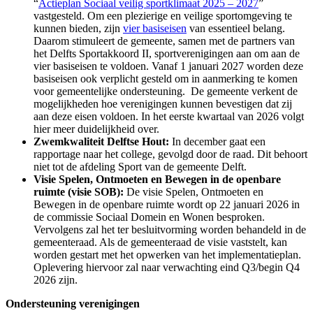
“
Actieplan Sociaal veilig sportklimaat 2025 – 2027
”
vastgesteld. Om een plezierige en veilige sportomgeving te
kunnen bieden, zijn
vier basiseisen
van essentieel belang.
Daarom stimuleert de gemeente, samen met de partners van
het Delfts Sportakkoord II, sportverenigingen aan om aan de
vier basiseisen te voldoen. Vanaf 1 januari 2027 worden deze
basiseisen ook verplicht gesteld om in aanmerking te komen
voor gemeentelijke ondersteuning. De gemeente verkent de
mogelijkheden hoe verenigingen kunnen bevestigen dat zij
aan deze eisen voldoen. In het eerste kwartaal van 2026 volgt
hier meer duidelijkheid over.
Zwemkwaliteit Delftse Hout:
In december gaat een
rapportage naar het college, gevolgd door de raad. Dit behoort
niet tot de afdeling Sport van de gemeente Delft.
Visie Spelen, Ontmoeten en Bewegen in de openbare
ruimte (visie SOB):
De visie Spelen, Ontmoeten en
Bewegen in de openbare ruimte wordt op 22 januari 2026 in
de commissie Sociaal Domein en Wonen besproken.
Vervolgens zal het ter besluitvorming worden behandeld in de
gemeenteraad. Als de gemeenteraad de visie vaststelt, kan
worden gestart met het opwerken van het implementatieplan.
Oplevering hiervoor zal naar verwachting eind Q3/begin Q4
2026 zijn.
Ondersteuning verenigingen