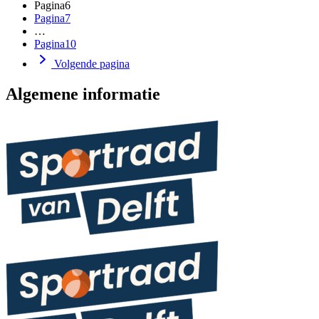
Pagina
6
Pagina
7
…
Pagina
10
Volgende pagina
Algemene informatie